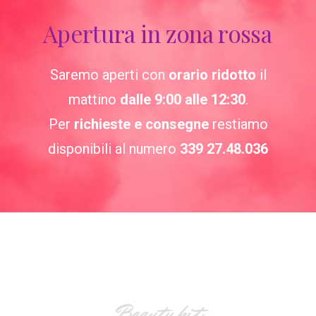
Apertura
in
zona
rossa
Saremo aperti con
orario ridotto
il
mattino
dalle 9:00 alle 12:30
.
Per
richieste e consegne
restiamo
disponibili al numero
339 27.48.036
Beauty kit