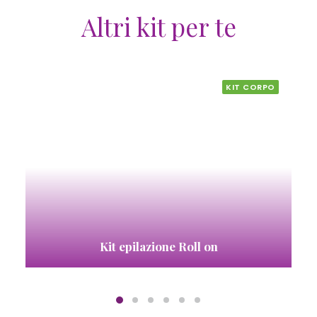
Altri kit per te
KIT CORPO
KIT 
Kit Inebrya Color